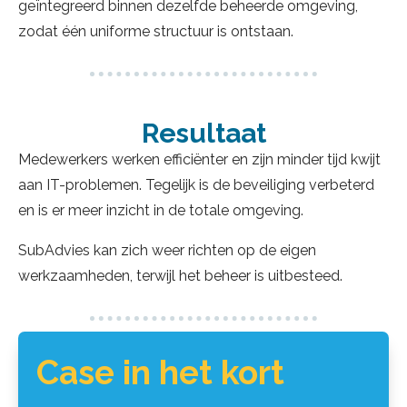
geïntegreerd binnen dezelfde beheerde omgeving,
zodat één uniforme structuur is ontstaan.
Resultaat
Medewerkers werken efficiënter en zijn minder tijd kwijt
aan IT-problemen. Tegelijk is de beveiliging verbeterd
en is er meer inzicht in de totale omgeving.
SubAdvies kan zich weer richten op de eigen
werkzaamheden, terwijl het beheer is uitbesteed.
Case in het kort
Beheer en samenwerking
Het IT-beheer is ondergebracht in een managed