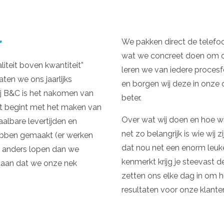
r
We pakken direct de telefoon
wat we concreet doen om o
iteit boven kwantiteit”
leren we van iedere proces
aten we ons jaarlijks
en borgen wij deze in onze 
ij B&C is het nakomen van
beter.
at begint met het maken van
Over wat wij doen en hoe wi
albare levertijden en
net zo belangrijk is wie wij 
ebben gemaakt (er werken
dat nou net een enorm leuke
 anders lopen dan we
kenmerkt krijg je steevast de
staan dat we onze nek
zetten ons elke dag in om h
resultaten voor onze klanten