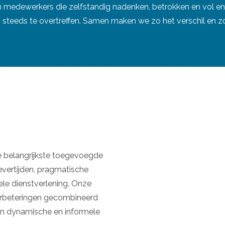
an medewerkers die zelfstandig nadenken, betrokken en vol ent
steeds te overtreffen. Samen maken we zo het verschil en zo
e belangrijkste toegevoegde
levertijden, pragmatische
ele dienstverlening. Onze
erbeteringen gecombineerd
en dynamische en informele