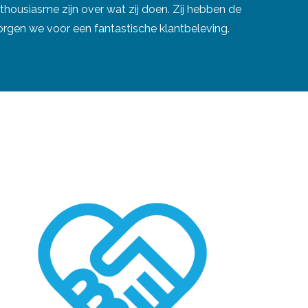
housiasme zijn over wat zij doen. Zij hebben de
rgen we voor een fantastische klantbeleving.