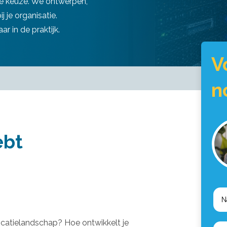
ste keuze. We ontwerpen,
 je organisatie.
 in de praktijk.
V
n
ebt
icatielandschap? Hoe ontwikkelt je