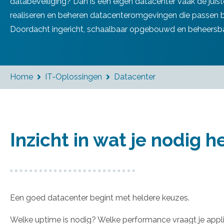
databeveiliging? Dan is een eigen datacenter vaak de jui
realiseren en beheren datacenteromgevingen die passen bij
Doordacht ingericht, schaalbaar opgebouwd en beheersbaar
Home
IT-Oplossingen
Datacenter


Inzicht in wat je nodig h
Een goed datacenter begint met heldere keuzes.
Welke uptime is nodig? Welke performance vraagt je appl