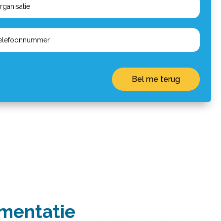
Bel me terug
ementatie