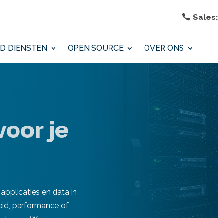
Sales:
D DIENSTEN
OPEN SOURCE
OVER ONS
voor je
applicaties en data in
eid, performance of