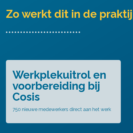
Zo werkt dit in de prakti
Werkplekuitrol en
voorbereiding bij
Cosis
750 nieuwe medewerkers direct aan het werk