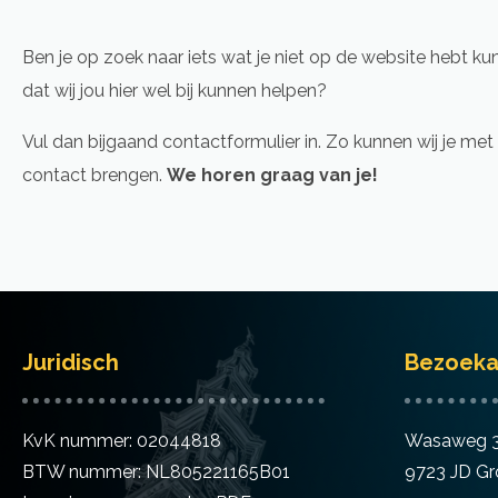
Ben je op zoek naar iets wat je niet op de website hebt ku
dat wij jou hier wel bij kunnen helpen?
Vul dan bijgaand contactformulier in. Zo kunnen wij je met 
contact brengen.
We horen graag van je!
Juridisch
Bezoeka
KvK nummer: 02044818
Wasaweg 
BTW nummer: NL805221165B01
9723 JD Gr