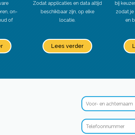
ware
Zodat applicaties en data altijd
bij keuze
ren, on-
beschikbaar zijn, op elke
zodat je 
oud of
locatie.
en b
r
Lees verder
L