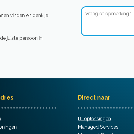
nnen vinden en denk je
de juiste persoon in
dres
Direct naar
3
IT-oplossingen
oningen
Managed Services