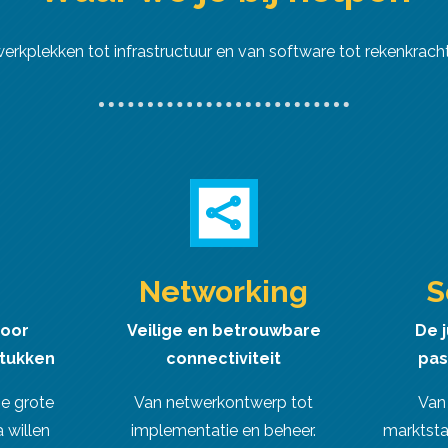
kplekken tot infrastructuur en van software tot rekenkracht. 
Networking
S
voor
Veilige en betrouwbare
De j
tukken
connectiviteit
pas
ie grote
Van netwerkontwerp tot
Van
 willen
implementatie en beheer.
marktsta