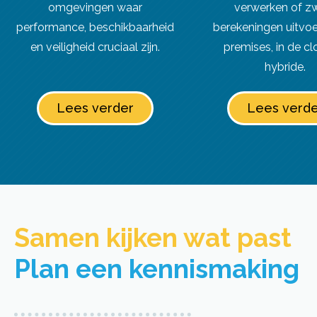
omgevingen waar
verwerken of z
performance, beschikbaarheid
berekeningen uitvoe
en veiligheid cruciaal zijn.
premises, in de cl
hybride.
Lees verder
Lees verde
Samen kijken wat past​
Plan een kennismaking