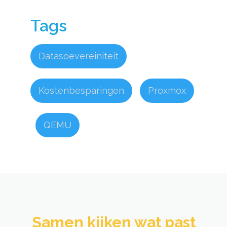
Tags
Datasoevereiniteit
|
Kostenbesparingen
|
Proxmox
|
QEMU
Samen kijken wat past​