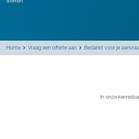
werken.
Home
Vraag een offerte aan
Bedankt voor je aanvra


In onze kennisban