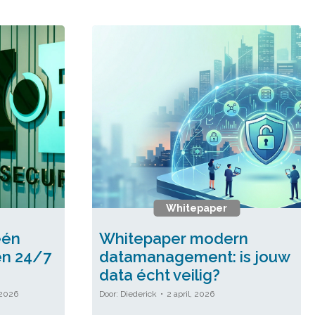
Whitepaper
één
Whitepaper modern
én 24/7
datamanagement: is jouw
data écht veilig?
 2026
Diederick
2 april, 2026