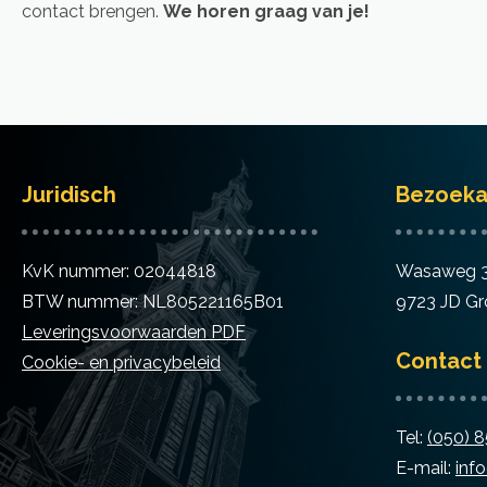
contact brengen.
We horen graag van je!
Juridisch
Bezoeka
KvK nummer: 02044818
Wasaweg 
BTW nummer: NL805221165B01
9723 JD Gr
Leveringsvoorwaarden PDF
Contact
Cookie- en privacybeleid
Tel:
(050) 
E-mail:
inf