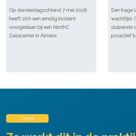
Op donderdagochtend 7 mei 2026
Een trage 
heeft zich een ernstig incident
wachttijd. 
voorgedaan bij een NorthC
sluipende 
Datacenter in Almere.
proactief b
Cases