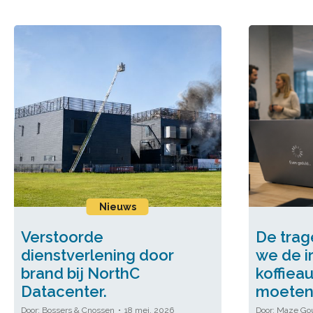
Nieuws
Verstoorde
De trag
dienstverlening door
we de ir
brand bij NorthC
koffiea
Datacenter.
moeten
Bossers & Cnossen
18 mei, 2026
Maze Go