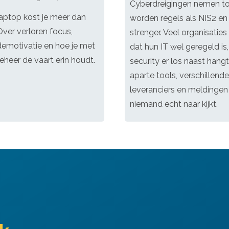
Cyberdreigingen nemen toe
laptop kost je meer dan
worden regels als NIS2 en
Over verloren focus,
strenger. Veel organisatie
demotivatie en hoe je met
dat hun IT wel geregeld is
eheer de vaart erin houdt.
security er los naast hangt
aparte tools, verschillende
leveranciers en meldingen
niemand echt naar kijkt.