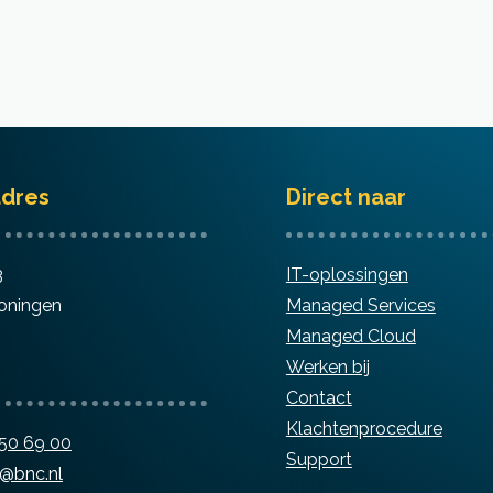
dres
Direct naar
3
IT-oplossingen
oningen
Managed Services
Managed Cloud
Werken bij
Contact
Klachtenprocedure
850 69 00
Support
o@bnc.nl