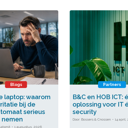
Blogs
Partners
e laptop: waarom
B&C en HOB ICT: 
ritatie bij de
oplossing voor IT 
utomaat serieus
security
 nemen
Bossers & Cnossen
14 april,
udsmit
1 augustus, 2026