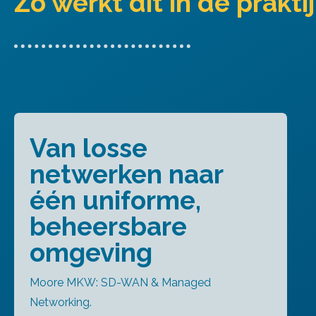
Zo werkt dit in de prakti
Van losse
netwerken naar
één uniforme,
beheersbare
omgeving
Moore MKW: SD-WAN & Managed
Networking.